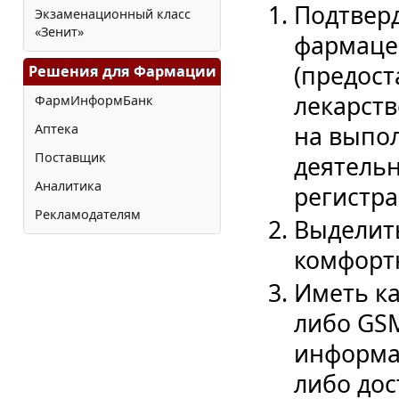
Подтвер
Экзаменационный класс
«Зенит»
фармаце
(предост
Решения для Фармации
лекарст
ФармИнформБанк
на выпо
Аптека
Поставщик
деятельн
Аналитика
регистра
Рекламодателям
Выделит
комфортн
Иметь ка
либо GS
информа
либо дост