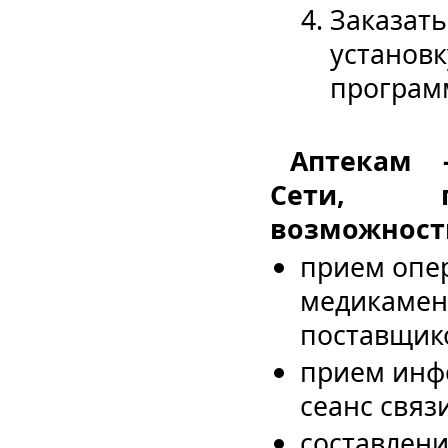
Заказат
установк
программ
Аптекам 
Сети, пр
возможност
прием опе
медикамент
поставщик
прием инфо
сеанс связи
составлени