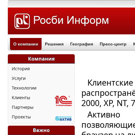
О компании
Решения
География
Пресс-центр
Компания
История
Услуги
Клиентски
Технологии
распростран
Клиенты
2000, XP, NT, 
Партнеры
Активно 
Проекты
позволяющие
Важно
браузер на л