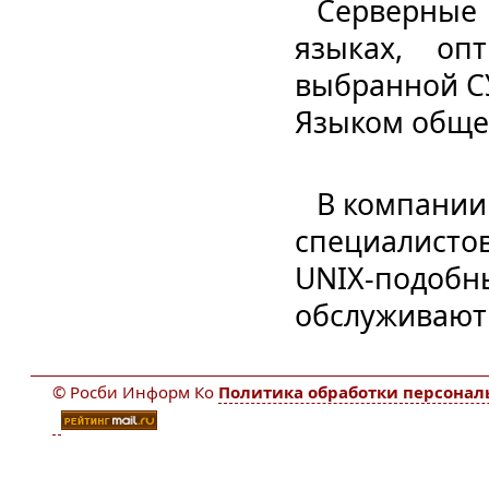
Серверные
языках, оп
выбранной С
Языком общег
В компании
специалист
UNIX-подо
обслуживают 
© Росби Информ Ко
Политика обработки персона