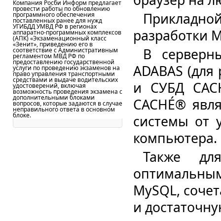
Компания Росби Информ предлагает
провести работы по обновлению
Прикладно
программного обеспечения
поставленных ранее для нужд
УГИБДД УМВД РФ в регионах
разработки Mi
аппаратно-программных комплексов
(АПК) «Экзаменационный класс
«Зенит», приведению его в
В серверн
соответствие с Административным
регламентом МВД РФ по
предоставлению государственной
ADABAS (для 
услуги по проведению экзаменов на
право управления транспортными
средствами и выдаче водительских
и СУБД CAC
удостоверений, включая
возможность проведения экзамена с
дополнительными блоками
CACHÉ® явля
вопросов, которые задаются в случае
неправильного ответа в основном
блоке.
системы от 
компьютера.
Также дл
оптимальны
MySQL, сочет
и достаточну