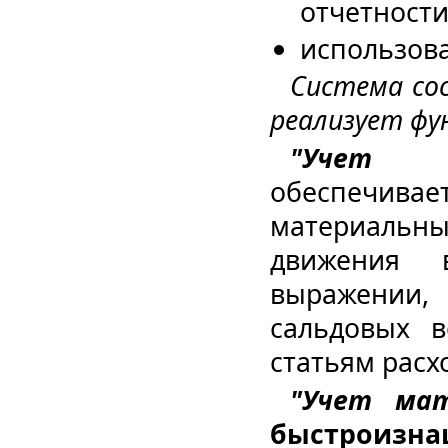
отчетности
использов
Система со
реализует фу
"Учет
обеспечивае
материальны
движения 
выражении, 
сальдовых в
статьям расх
"Учет мат
быстроиз