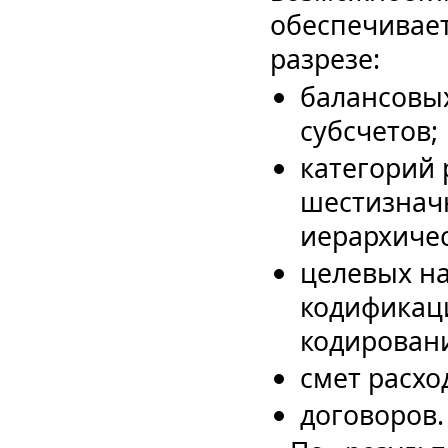
обеспечив
разрезе:
балансовы
субсчетов;
категорий 
шестизнач
иерархичес
целевых н
кодификац
кодирован
смет расхо
договоров.