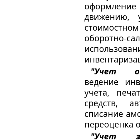
оформлени
движению, 
стоимостном
оборотно-
использовани
инвентариза
"Учет ос
ведение инв
учета, печ
средств, а
cписание ам
переоценка о
"Учет з