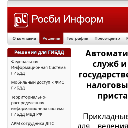
О компании
Решения
География
Пресс-центр
Автомати
Решения для ГИБДД
служб и
Федеральная
Информационная Система
государстве
ГИБДД
Мобильный доступ к ФИС
налоговы
ГИБДД
приста
Территориально-
распределенная
информационная система
Прикладны
ГИБДД МВД РФ
АРМ сотрудника ДПС
для ведения