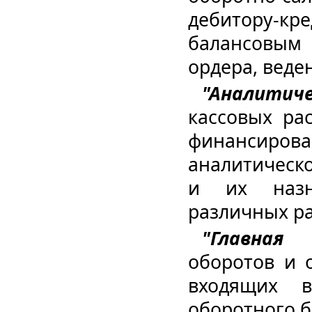
дебитору-к
балансовым
ордера, веде
"Аналитич
кассовых ра
финансирован
аналитическо
и их назн
различных ра
"Главная 
оборотов и 
входящих 
оборотного б