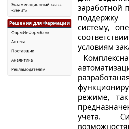
Экзаменационный класс
заработной 
«Зенит»
поддержку 
Решения для Фармации
систему, оп
ФармИнформБанк
соответствии
Аптека
условиям зак
Поставщик
Комплексна
Аналитика
автоматиз
Рекламодателям
pазpабота
функционир
режиме, та
предназначен
учета. С
возможнос