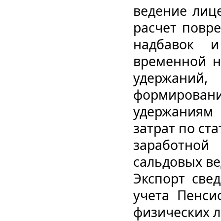
ведение лиц
расчет повр
надбавок 
временной не
удержаний
формировани
удержаниям 
затрат по ст
заработной
сальдовых ве
Экспорт све
учета Пенси
физических л