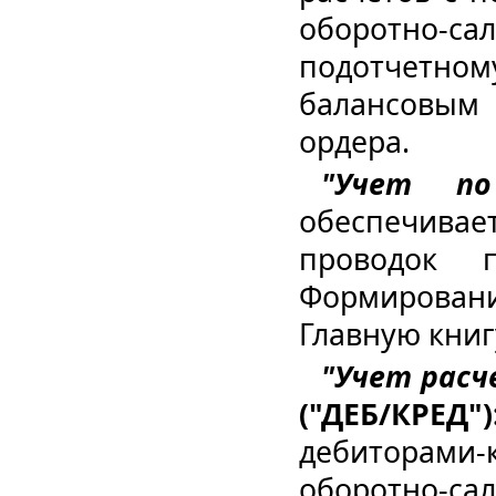
оборотно-с
подотчетно
балансовым
ордера.
"Учет по
обеспечивае
проводок 
Формировани
Главную книг
"Учет расч
("ДЕБ/КРЕД")
дебиторам
оборотно-с