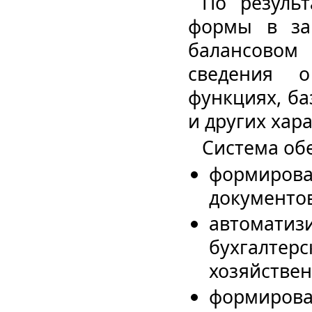
По резуль
формы в за
балансовом 
сведения 
функциях, б
и других хар
Система об
формирова
документов
автоматиз
бухгалтерс
хозяйстве
формирован