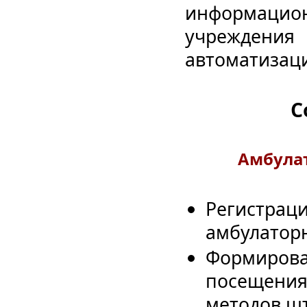
информац
учреждения
автоматизац
С
Амбула
Регистрац
амбулаторн
Формирова
посещения 
методов шт