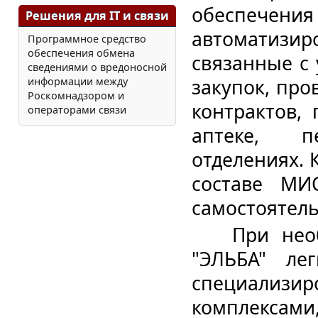
обеспечен
Решения для IT и связи
автоматизи
Программное средство
обеспечения обмена
связанные с
сведениями о вредоносной
закупок, про
информации между
Роскомнадзором и
контрактов, 
операторами связи
аптеке, п
отделениях. 
составе МИ
самостоятел
При необх
"ЭЛЬБА" ле
специали
комплекса