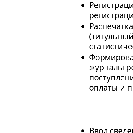
Регистраци
регистраци
Распечатк
(титульный
статистиче
Формирова
журналы ре
поступлени
оплаты и пр
Ввод сведе