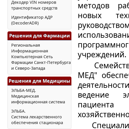
Декодер VIN номеров
методов ра
транспортных средств
новых тех
Идентификатор АДР
руководс
(DecoderADR)
использо
Решения для Фармации
программно
Региональная
Информационная
учреждений.
Компьютерная Сеть
Фармации Санкт-Петербурга
Семейство
и Северо-Запада
МЕД" обеспе
Решения для Медицины
деятельности
ЭЛЬБА-МЕД.
ведение э
Медицинская
информационная система
пациента 
ЭЛЬБА.
хозяйственно
Система лекарственного
обеспечения стационара
Специализ