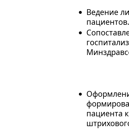
Ведение л
пациентов
Сопоставл
госпитализ
Минздравс
Оформлени
формирова
пациента к
штрихового